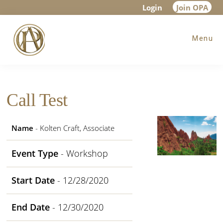
Skip
Skip
Skip
Login
Join OPA
to
to
to
Menu
main
primary
footer
content
sidebar
Call Test
Name
- Kolten Craft, Associate
Event Type
- Workshop
Start Date
- 12/28/2020
End Date
- 12/30/2020